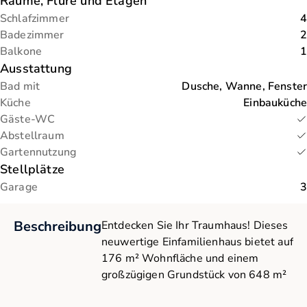
Räume, Flure und Etagen
Schlafzimmer
4
Badezimmer
2
Balkone
1
Ausstattung
Bad mit
Dusche, Wanne, Fenster
Küche
Einbauküche
Gäste-WC
Abstellraum
Gartennutzung
Stellplätze
Garage
3
Beschreibung
Entdecken Sie Ihr Traumhaus! Dieses
neuwertige Einfamilienhaus bietet auf
176 m² Wohnfläche und einem
großzügigen Grundstück von 648 m²
in Wöllstein ein Höchstmaß an