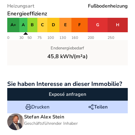
Heizungsart
Fußbodenheizung
Energieeffizienz
A+
A
B
C
D
E
F
G
H
0
30
50
75
100
130
160
200
250
Endenergiebedarf
45,8
kWh/(m²a)
Sie haben Interesse an dieser Immobilie?
Exposé anfragen
Drucken
Teilen
Stefan Alex
Stein
Geschäftsführender Inhaber