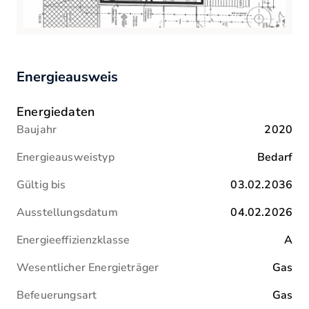
einem schönen Freibad.
Platz für Ihre Fahrzeuge und mehr.
Bis bald!
• Das Gäste-WC und der Komfort der
gehobenen Innenausstattung runden
IHR STEFAN ALEX STEIN
das Angebot dieses exquisiten
Energieausweis
Eigenheims ab.
Energiedaten
FAZIT: Dieses Haus verbindet
modernen Luxus mit nachhaltigem
Baujahr
2020
Wohnen und wartet darauf, Sie und
Energieausweistyp
Bedarf
Ihre Familie willkommen zu heißen.
Gültig bis
03.02.2036
Ausstellungsdatum
04.02.2026
Energieeffizienzklasse
A
Wesentlicher Energieträger
Gas
Befeuerungsart
Gas