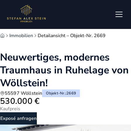
Zum Hauptinhalt springen
Zum Fuß springen
Immobilien
Detailansicht – Objekt-Nr. 2669
Neuwertiges, modernes
Traumhaus in Ruhelage von
Wöllstein!
55597 Wöllstein
Objekt-Nr.
:
2669
530.000 €
Kaufpreis
Exposé anfragen