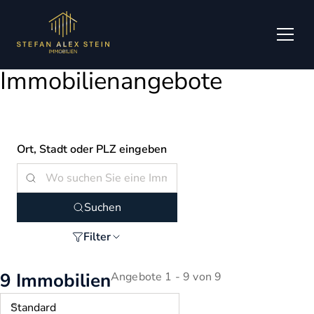
Zum Hauptinhalt springen
Zum Fuß springen
Immobilienangebote
Ort, Stadt oder PLZ eingeben
Suchen
Filter
9 Immobilien
Angebote 1 - 9 von 9