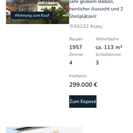
sehr großem Balkon,
herrlicher Aussicht und 2
Wohnung zum Kauf
Stellplätzen!
55232 Alzey
Baujahr
Wohnfläche
1957
ca.
113
m²
Zimmer
Schlafzimmer
4
3
Kaufpreis
299.000 €
Zum Exposé