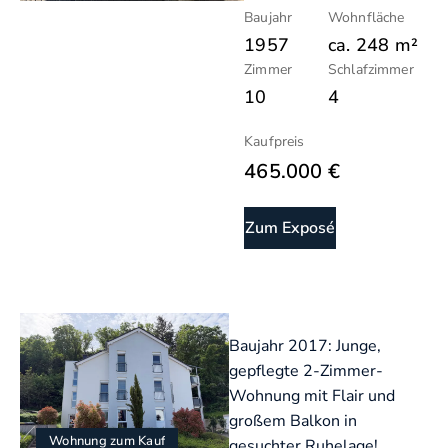
Baujahr
Wohnfläche
1957
ca.
248
m²
Zimmer
Schlafzimmer
10
4
Kaufpreis
465.000 €
Zum Exposé
Baujahr 2017: Junge,
gepflegte 2-Zimmer-
Wohnung mit Flair und
großem Balkon in
Wohnung zum Kauf
gesuchter Ruhelage!