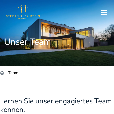
Zum Hauptinhalt springen
Zum Fuß springen
Unser Team
Team
Lernen Sie unser engagiertes Team
kennen.