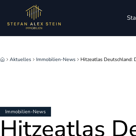
Zum Hauptinhalt springen
Zum Fuß springen
Sta
Aktuelles
Immobilien-News
Hitzeatlas Deutschland: 
Immobilien-News
Hitzeatlas D