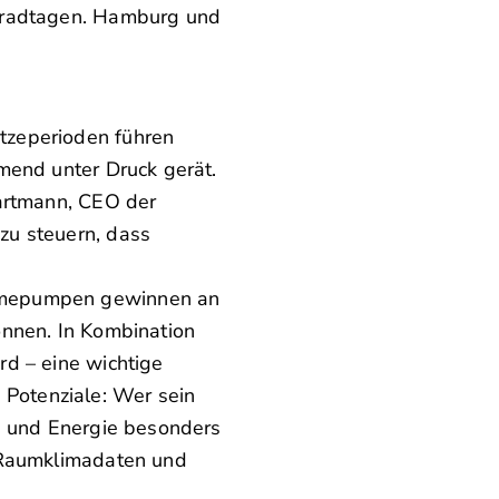
lgradtagen. Hamburg und
tzeperioden führen
mend unter Druck gerät.
Hartmann, CEO der
zu steuern, dass
ärmepumpen gewinnen an
önnen. In Kombination
d – eine wichtige
e Potenziale: Wer sein
n und Energie besonders
d Raumklimadaten und