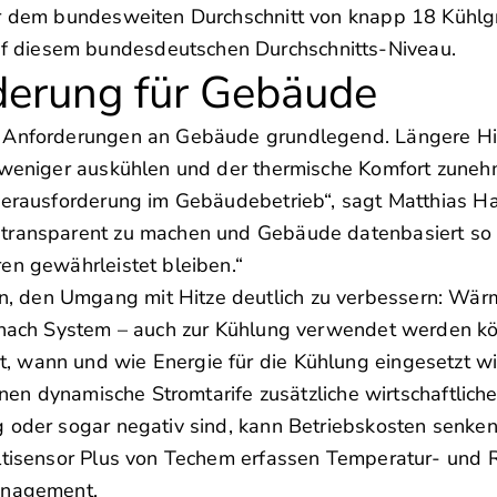
ter dem bundesweiten Durchschnitt von knapp 18 Küh
 diesem bundesdeutschen Durchschnitts-Niveau.
rderung für Gebäude
e Anforderungen an Gebäude grundlegend. Längere Hi
s weniger auskühlen und der thermische Komfort zuneh
 Herausforderung im Gebäudebetrieb“, sagt Matthias 
 transparent zu machen und Gebäude datenbasiert so 
en gewährleistet bleiben.“
n, den Umgang mit Hitze deutlich zu verbessern: W
e nach System – auch zur Kühlung verwendet werden k
 wann und wie Energie für die Kühlung eingesetzt wir
fnen dynamische Stromtarife zusätzliche wirtschaftlich
g oder sogar negativ sind, kann Betriebskosten senke
Multisensor Plus von Techem erfassen Temperatur- un
management.