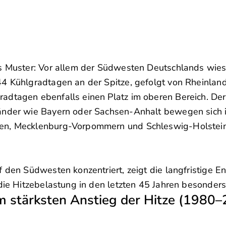
es Muster: Vor allem der Südwesten Deutschlands wies
44 Kühlgradtagen an der Spitze, gefolgt von Rheinlan
adtagen ebenfalls einen Platz im oberen Bereich. De
länder wie Bayern oder Sachsen-Anhalt bewegen sich 
en, Mecklenburg-Vorpommern und Schleswig-Holstein 
 den Südwesten konzentriert, zeigt die langfristige E
 die Hitzebelastung in den letzten 45 Jahren besonde
m stärksten Anstieg der Hitze (1980–