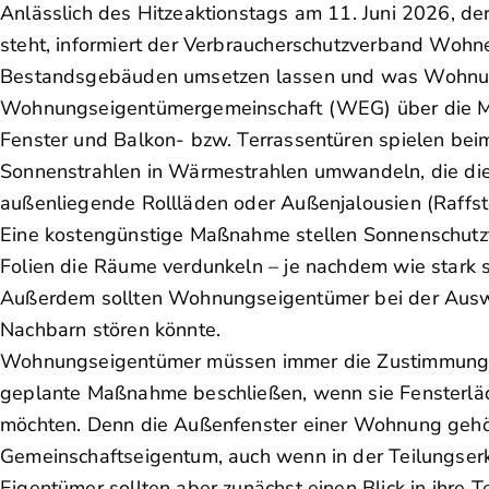
Anlässlich des Hitzeaktionstags am 11. Juni 2026, 
steht, informiert der Verbraucherschutzverband Woh
Bestandsgebäuden umsetzen lassen und was Wohnungs
Wohnungseigentümergemeinschaft (WEG) über die 
Fenster und Balkon- bzw. Terrassentüren spielen bei
Sonnenstrahlen in Wärmestrahlen umwandeln, die di
außenliegende Rollläden oder Außenjalousien (Raffsto
Eine kostengünstige Maßnahme stellen Sonnenschutzfo
Folien die Räume verdunkeln – je nachdem wie stark s
Außerdem sollten Wohnungseigentümer bei der Auswahl
Nachbarn stören könnte.
Wohnungseigentümer müssen immer die Zustimmung de
geplante Maßnahme beschließen, wenn sie Fensterläd
möchten. Denn die Außenfenster einer Wohnung geh
Gemeinschaftseigentum, auch wenn in der Teilungserk
Eigentümer sollten aber zunächst einen Blick in ihre 