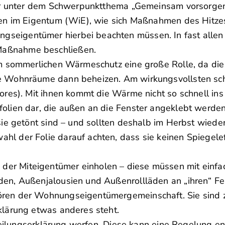
der unter dem Schwerpunktthema „Gemeinsam vorsorge
nen im Eigentum (WiE), wie sich Maßnahmen des Hitze
eigentümer hierbei beachten müssen. In fast allen 
Maßnahme beschließen.
m sommerlichen Wärmeschutz eine große Rolle, da die
e Wohnräume dann beheizen. Am wirkungsvollsten sc
res). Mit ihnen kommt die Wärme nicht so schnell ins
lien dar, die außen an die Fenster angeklebt werden
ie getönt sind – und sollten deshalb im Herbst wieder
 der Folie darauf achten, dass sie keinen Spiegeleff
r Miteigentümer einholen – diese müssen mit einfac
en, Außenjalousien und Außenrollläden an „ihren“ Fe
ören der Wohnungseigentümergemeinschaft. Sie sind
lärung etwas anderes steht.
Teilungserklärung werfen. Diese kann eine Regelung en