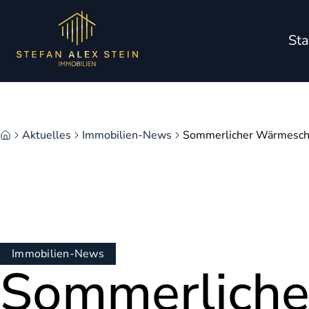
Zum Hauptinhalt springen
Zum Fuß springen
Sta
Aktuelles
Immobilien-News
Sommerlicher Wärmesch
Immobilien-News
Sommerliche