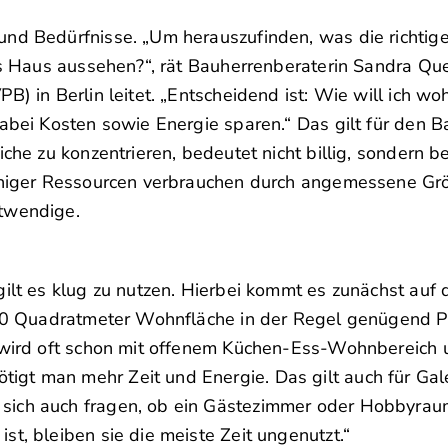
und Bedürfnisse. „Um herauszufinden, was die richtig
es Haus aussehen?“, rät Bauherrenberaterin Sandra Que
B) in Berlin leitet. „Entscheidend ist: Wie will ich 
abei Kosten sowie Energie sparen.“ Das gilt für den B
iche zu konzentrieren, bedeutet nicht billig, sondern 
 weniger Ressourcen verbrauchen durch angemessene G
otwendige.
ilt es klug zu nutzen. Hierbei kommt es zunächst auf 
120 Quadratmeter Wohnfläche in der Regel genügend Pl
s wird oft schon mit offenem Küchen-Ess-Wohnbereich
gt man mehr Zeit und Energie. Das gilt auch für Gal
ich auch fragen, ob ein Gästezimmer oder Hobbyraum 
t, bleiben sie die meiste Zeit ungenutzt.“