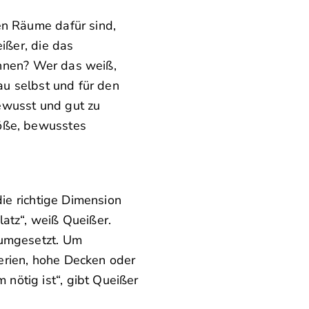
en Räume dafür sind,
ißer, die das
wohnen? Wer das weiß,
au selbst und für den
bewusst und gut zu
röße, bewusstes
die richtige Dimension
atz“, weiß Queißer.
 umgesetzt. Um
erien, hohe Decken oder
nötig ist“, gibt Queißer