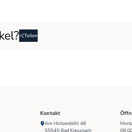
kel?
Teilen
Kontakt
Öffn
Am Hintzenböhl 48
Monta
55545
Bad Kreuznach
08.0