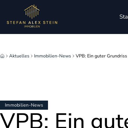
Zum Hauptinhalt springen
Zum Fuß springen
Sta
Aktuelles
Immobilien-News
VPB: Ein guter Grundriss
Immobilien-News
VPB: Ein gut